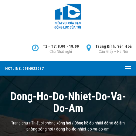
T2 - T7: 8.00 - 18.00
Trung Kính, Yên Hoà
Chủ Nhật nghỉ
Cầu Giấy – Hà Nội
HOTLINE: 0984022087
Dong-Ho-Do-Nhiet-Do-Va-
Do-Am
Trang chủ
/
Thiết bị phòng xông hơi
/
Đồng hồ đo nhiệt độ và độ ẩm
phòng xông hơi
/
dong-ho-do-nhiet-do-va-do-am