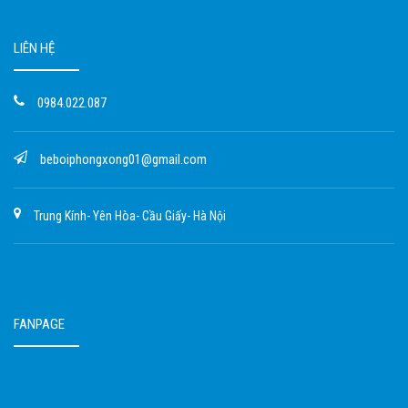
LIÊN HỆ
0984.022.087
beboiphongxong01@gmail.com
Trung Kính- Yên Hòa- Cầu Giấy- Hà Nội
FANPAGE