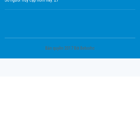
Số người Truy cập hôm nay: 27
Bản quyền 2017 Bới Beboihc