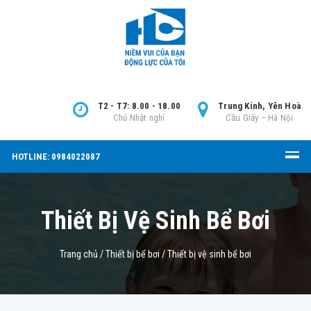
T2 - T7: 8.00 - 18.00
Trung Kính, Yên Hoà
Chủ Nhật nghỉ
Cầu Giấy – Hà Nội
HOTLINE: 0984022087
Thiết Bị Vệ Sinh Bể Bơi
Trang chủ
/
Thiết bị bể bơi
/
Thiết bị vệ sinh bể bơi