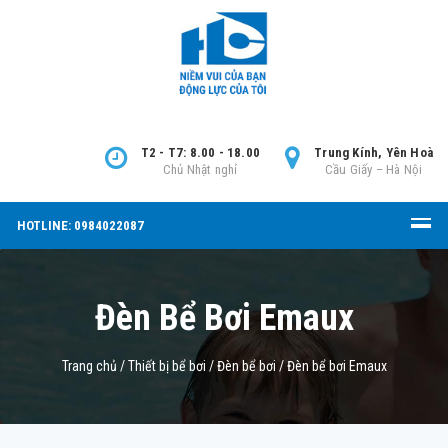
T2 - T7: 8.00 - 18.00
Trung Kính, Yên Hoà
Chủ Nhật nghỉ
Cầu Giấy – Hà Nội
HOTLINE: 0984022087
Đèn Bể Bơi Emaux
Trang chủ
/
Thiết bị bể bơi
/
Đèn bể bơi
/
Đèn bể bơi Emaux