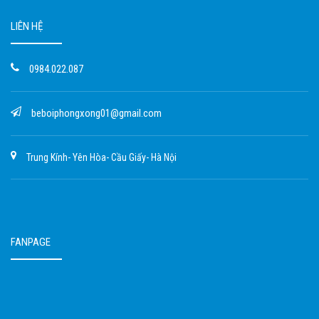
LIÊN HỆ
0984.022.087
beboiphongxong01@gmail.com
Trung Kính- Yên Hòa- Cầu Giấy- Hà Nội
FANPAGE