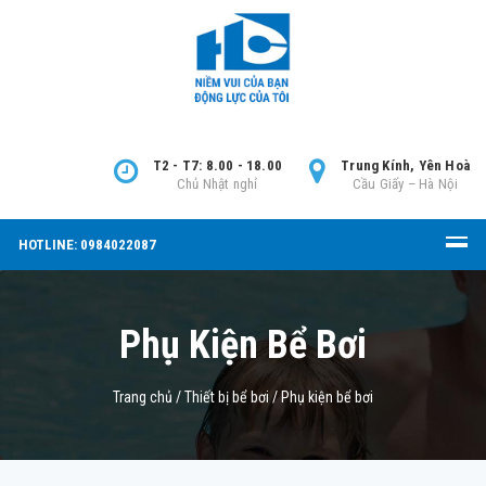
T2 - T7: 8.00 - 18.00
Trung Kính, Yên Hoà
Chủ Nhật nghỉ
Cầu Giấy – Hà Nội
HOTLINE: 0984022087
Phụ Kiện Bể Bơi
Trang chủ
/
Thiết bị bể bơi
/
Phụ kiện bể bơi