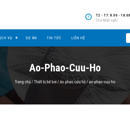
T2 - T7: 8.00 - 18.0
Chủ Nhật nghỉ
ỊCH VỤ
DỰ ÁN
TIN TỨC
LIÊN HỆ
Ao-Phao-Cuu-Ho
Trang chủ
/
Thiết bị bể bơi
/
áo phao cứu hộ
/
ao-phao-cuu-ho