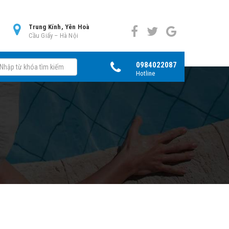
0
Trung Kính, Yên Hoà
Cầu Giấy – Hà Nội
0984022087
Hotline