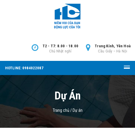
T2 - T7: 8.00 - 18.00
Trung Kính, Yên Hoà
Chủ Nhật nghỉ
Cầu Giấy – Hà Nội
HOTLINE: 0984022087
Dự Án
Trang chủ
/
Dự án