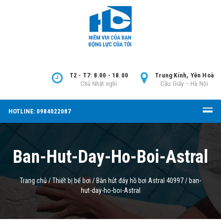
T2 - T7: 8.00 - 18.00
Trung Kính, Yên Hoà
Chủ Nhật nghỉ
Cầu Giấy – Hà Nội
HOTLINE: 0984022087
Ban-Hut-Day-Ho-Boi-Astral
Trang chủ
/
Thiết bị bể bơi
/
Bàn hút đáy hồ bơi Astral 40997
/
ban-
hut-day-ho-boi-Astral