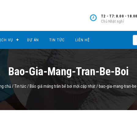
T2 - T7: 8.00 - 18.0
Chủ Nhật nghỉ
ỊCH VỤ
DỰ ÁN
TIN TỨC
LIÊN HỆ
Bao-Gia-Mang-Tran-Be-Boi
ng chủ
/
Tin tức
/
Báo giá máng tràn bể bơi mới cập nhật
/
bao-gia-mang-tran-be