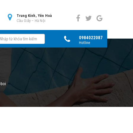
0
Trung Kính, Yên Hoà
Cầu Giấy – Hà Nội
0984022087
Hotline
-boi