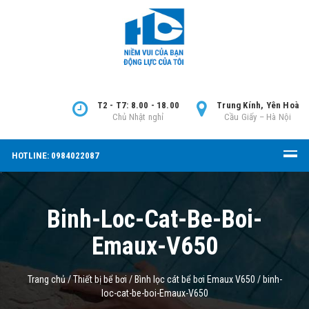
T2 - T7: 8.00 - 18.00
Trung Kính, Yên Hoà
Chủ Nhật nghỉ
Cầu Giấy – Hà Nội
HOTLINE: 0984022087
Binh-Loc-Cat-Be-Boi-
Emaux-V650
Trang chủ
/
Thiết bị bể bơi
/
Bình lọc cát bể bơi Emaux V650
/
binh-
loc-cat-be-boi-Emaux-V650