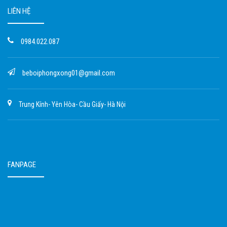
LIÊN HỆ
0984.022.087
beboiphongxong01@gmail.com
Trung Kính- Yên Hòa- Cầu Giấy- Hà Nội
FANPAGE