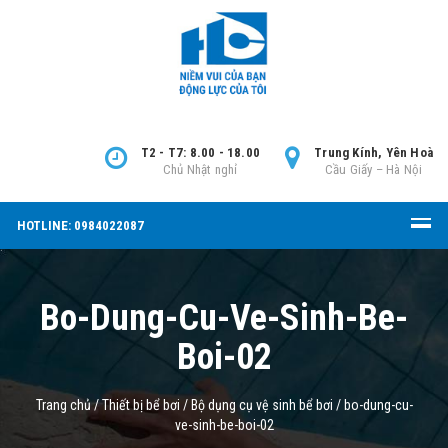
T2 - T7: 8.00 - 18.00
Trung Kính, Yên Hoà
Chủ Nhật nghỉ
Cầu Giấy – Hà Nội
HOTLINE: 0984022087
Bo-Dung-Cu-Ve-Sinh-Be-
Boi-02
Trang chủ
/
Thiết bị bể bơi
/
Bộ dụng cụ vệ sinh bể bơi
/
bo-dung-cu-
ve-sinh-be-boi-02