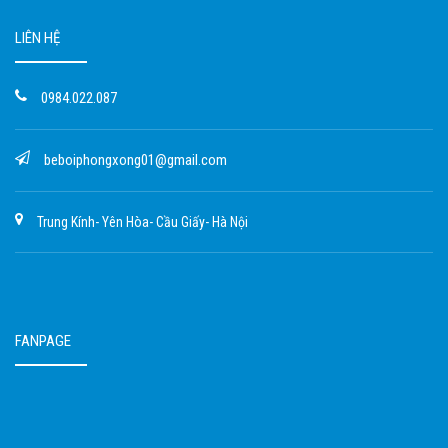
LIÊN HỆ
0984.022.087
beboiphongxong01@gmail.com
Trung Kính- Yên Hòa- Cầu Giấy- Hà Nội
FANPAGE