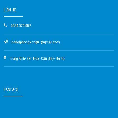
LIÊN HỆ
0984.022.087
beboiphongxong01@gmail.com
Trung Kính- Yên Hòa- Cầu Giấy- Hà Nội
FANPAGE