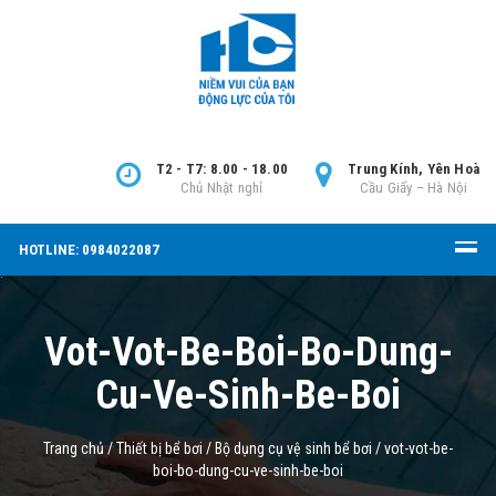
T2 - T7: 8.00 - 18.00
Trung Kính, Yên Hoà
Chủ Nhật nghỉ
Cầu Giấy – Hà Nội
HOTLINE: 0984022087
Vot-Vot-Be-Boi-Bo-Dung-
Cu-Ve-Sinh-Be-Boi
Trang chủ
/
Thiết bị bể bơi
/
Bộ dụng cụ vệ sinh bể bơi
/
vot-vot-be-
boi-bo-dung-cu-ve-sinh-be-boi