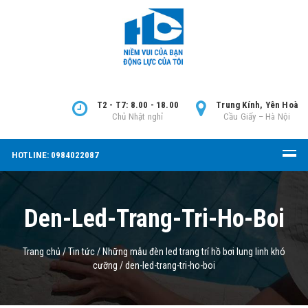
T2 - T7: 8.00 - 18.00
Trung Kính, Yên Hoà
Chủ Nhật nghỉ
Cầu Giấy – Hà Nội
HOTLINE: 0984022087
Den-Led-Trang-Tri-Ho-Boi
Trang chủ
/
Tin tức
/
Những mẫu đèn led trang trí hồ bơi lung linh khó
cưỡng
/
den-led-trang-tri-ho-boi