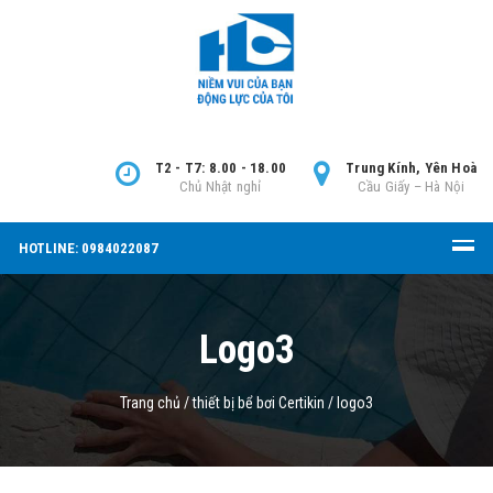
T2 - T7: 8.00 - 18.00
Trung Kính, Yên Hoà
Chủ Nhật nghỉ
Cầu Giấy – Hà Nội
HOTLINE: 0984022087
Logo3
Trang chủ
/
thiết bị bể bơi Certikin
/
logo3