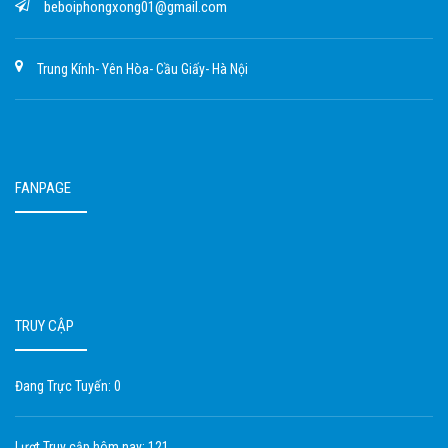
beboiphongxong01@gmail.com
Trung Kính- Yên Hòa- Cầu Giấy- Hà Nội
FANPAGE
TRUY CẬP
Đang Trực Tuyến: 0
Lượt Truy cập hôm nay: 121