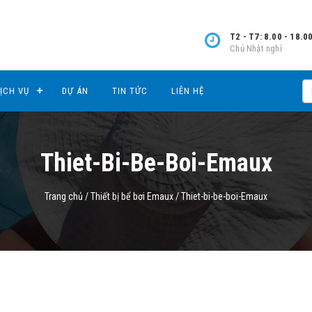
T2 - T7: 8.00 - 18.0
Chủ Nhật nghỉ
ỊCH VỤ
DỰ ÁN
TIN TỨC
LIÊN HỆ
Thiet-Bi-Be-Boi-Emaux
Trang chủ
/
Thiết bị bể bơi Emaux
/
Thiet-bi-be-boi-Emaux