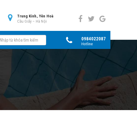
0
Trung Kính, Yên Hoà
Cầu Giấy – Hà Nội
0984022087
Hotline