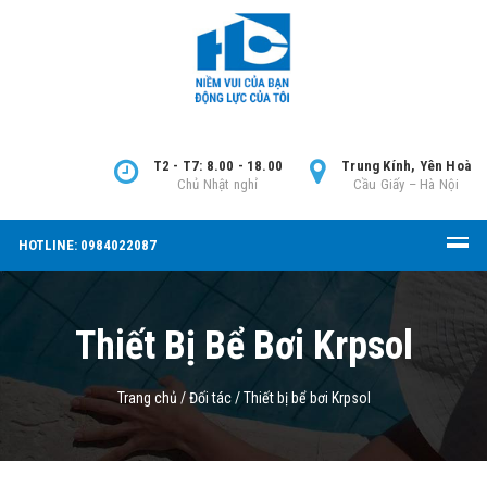
T2 - T7: 8.00 - 18.00
Trung Kính, Yên Hoà
Chủ Nhật nghỉ
Cầu Giấy – Hà Nội
HOTLINE: 0984022087
Thiết Bị Bể Bơi Krpsol
Trang chủ
/
Đối tác
/
Thiết bị bể bơi Krpsol