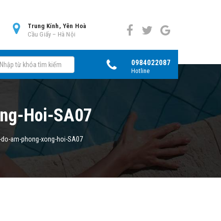
0
Trung Kính, Yên Hoà
Cầu Giấy – Hà Nội
0984022087
Hotline
ng-Hoi-SA07
a-do-am-phong-xong-hoi-SA07