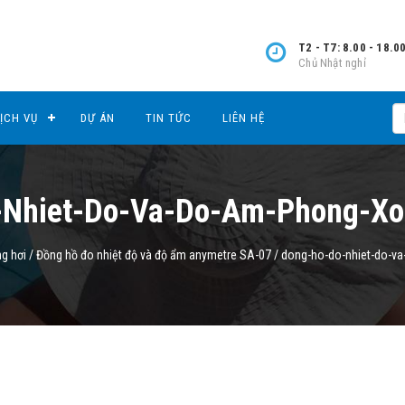
T2 - T7: 8.00 - 18.0
Chủ Nhật nghỉ
ỊCH VỤ
DỰ ÁN
TIN TỨC
LIÊN HỆ
-Nhiet-Do-Va-Do-Am-Phong-Xo
ng hơi
/
Đồng hồ đo nhiệt độ và độ ẩm anymetre SA-07
/
dong-ho-do-nhiet-do-v