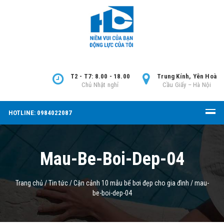
T2 - T7: 8.00 - 18.00
Trung Kính, Yên Hoà
Chủ Nhật nghỉ
Cầu Giấy – Hà Nội
HOTLINE: 0984022087
Mau-Be-Boi-Dep-04
Trang chủ
/
Tin tức
/
Cận cảnh 10 mẫu bể bơi đẹp cho gia đình
/
mau-
be-boi-dep-04