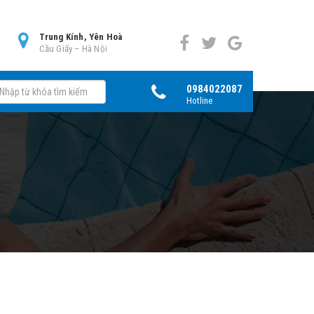
0
Trung Kính, Yên Hoà
Cầu Giấy – Hà Nội
0984022087
Hotline