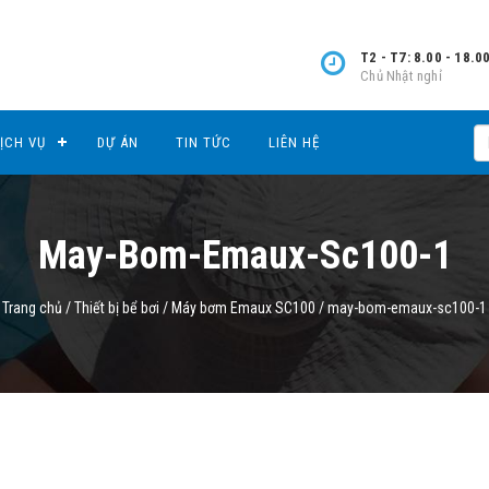
T2 - T7: 8.00 - 18.0
Chủ Nhật nghỉ
ỊCH VỤ
DỰ ÁN
TIN TỨC
LIÊN HỆ
May-Bom-Emaux-Sc100-1
Trang chủ
/
Thiết bị bể bơi
/
Máy bơm Emaux SC100
/
may-bom-emaux-sc100-1