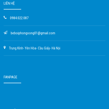
LIÊN HỆ
0984.022.087
beboiphongxong01@gmail.com
Trung Kính- Yên Hòa- Cầu Giấy- Hà Nội
FANPAGE