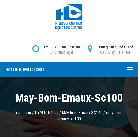
T2 - T7: 8.00 - 18.00
Trung Kính, Yên Hoà
Chủ Nhật nghỉ
Cầu Giấy – Hà Nội
HOTLINE: 0984022087
May-Bom-Emaux-Sc100
Trang chủ
/
Thiết bị bể bơi
/
Máy bơm Emaux SC100
/
may-bom-
emaux-sc100