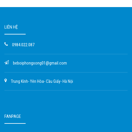
LIÊN HỆ
0984.022.087
beboiphongxong01@gmail.com
Trung Kính- Yên Hòa- Cầu Giấy- Hà Nội
FANPAGE