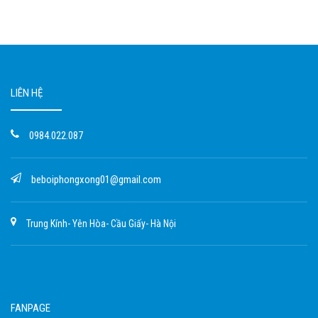
LIÊN HỆ
0984.022.087
beboiphongxong01@gmail.com
Trung Kính- Yên Hòa- Cầu Giấy- Hà Nội
FANPAGE