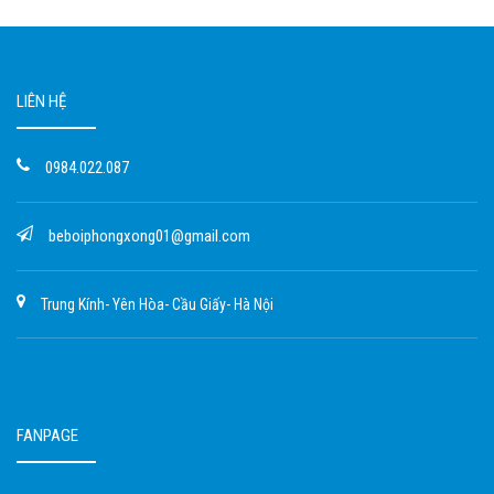
LIÊN HỆ
0984.022.087
beboiphongxong01@gmail.com
Trung Kính- Yên Hòa- Cầu Giấy- Hà Nội
FANPAGE