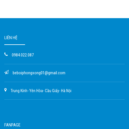
LIÊN HỆ
0984.022.087
beboiphongxong01@gmail.com
Trung Kính- Yên Hòa- Cầu Giấy- Hà Nội
FANPAGE