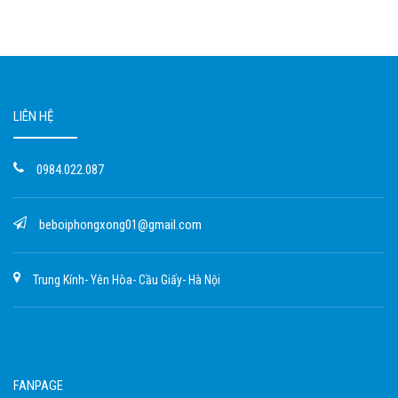
LIÊN HỆ
0984.022.087
beboiphongxong01@gmail.com
Trung Kính- Yên Hòa- Cầu Giấy- Hà Nội
FANPAGE