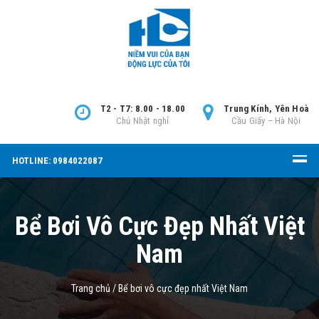
T2 - T7: 8.00 - 18.00
Trung Kính, Yên Hoà
Chủ Nhật nghỉ
Cầu Giấy – Hà Nội
HOTLINE: 0984022087
Bể Bơi Vô Cực Đẹp Nhất Việt
Nam
Trang chủ
/
Bể bơi vô cực đẹp nhất Việt Nam