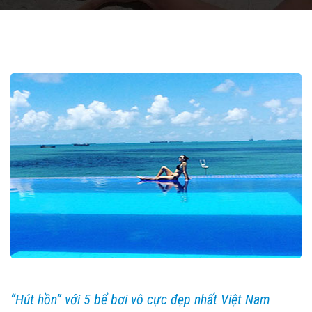
“Hút hồn” với 5 bể bơi vô cực đẹp nhất Việt Nam