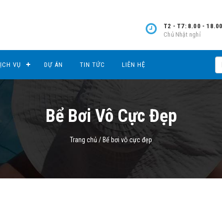
T2 - T7: 8.00 - 18.0
Chủ Nhật nghỉ
ỊCH VỤ
DỰ ÁN
TIN TỨC
LIÊN HỆ
Bể Bơi Vô Cực Đẹp
Trang chủ
/
Bể bơi vô cực đẹp