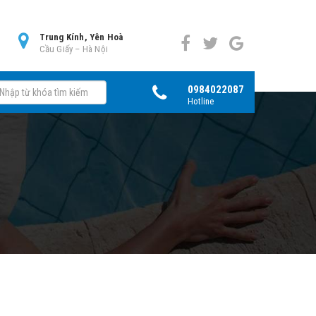
0
Trung Kính, Yên Hoà
Cầu Giấy – Hà Nội
0984022087
Hotline