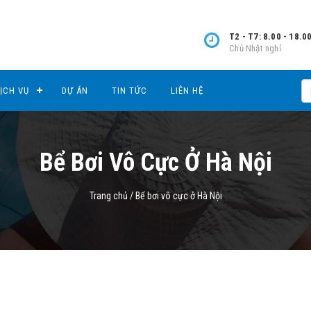
T2 - T7: 8.00 - 18.0
Chủ Nhật nghỉ
ỊCH VỤ
DỰ ÁN
TIN TỨC
LIÊN HỆ
Bể Bơi Vô Cực Ở Hà Nội
Trang chủ
/
Bể bơi vô cực ở Hà Nội