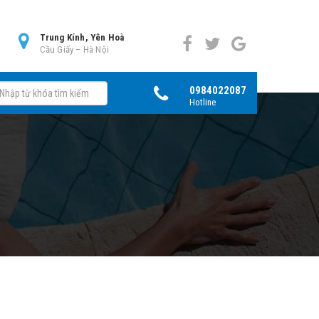
0
Trung Kính, Yên Hoà
Cầu Giấy – Hà Nội
0984022087
Hotline