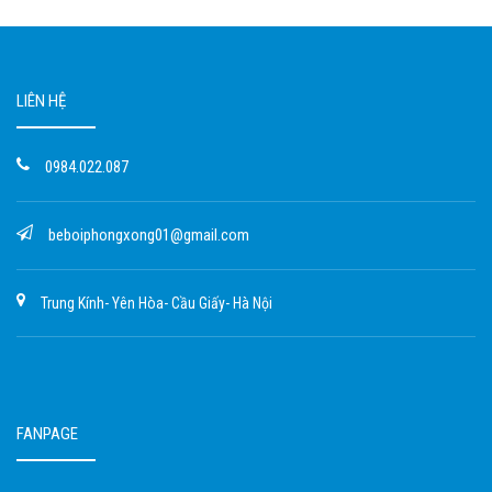
LIÊN HỆ
0984.022.087
beboiphongxong01@gmail.com
Trung Kính- Yên Hòa- Cầu Giấy- Hà Nội
FANPAGE