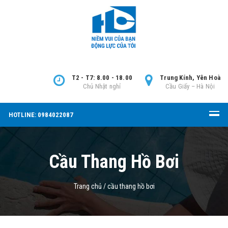
T2 - T7: 8.00 - 18.00
Trung Kính, Yên Hoà
Chủ Nhật nghỉ
Cầu Giấy – Hà Nội
HOTLINE: 0984022087
Cầu Thang Hồ Bơi
Trang chủ
/
cầu thang hồ bơi