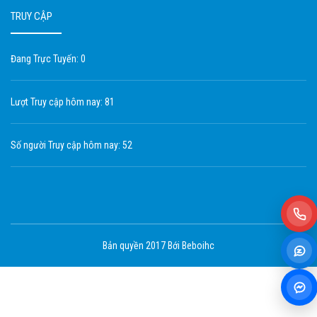
TRUY CẬP
Đang Trực Tuyến: 0
Lượt Truy cập hôm nay: 81
Số người Truy cập hôm nay: 52
Bản quyền 2017 Bới Beboihc