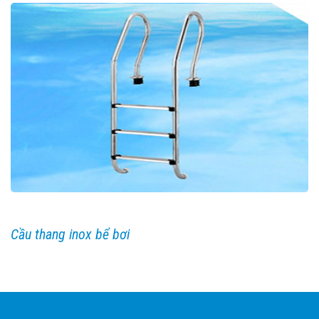
Cầu thang inox bể bơi