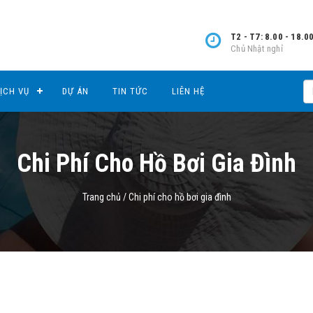
T2 - T7: 8.00 - 18.0
Chủ Nhật nghỉ
ỊCH VỤ
DỰ ÁN
TIN TỨC
LIÊN HỆ
Chi Phí Cho Hồ Bơi Gia Đình
Trang chủ
/
Chi phí cho hồ bơi gia đình