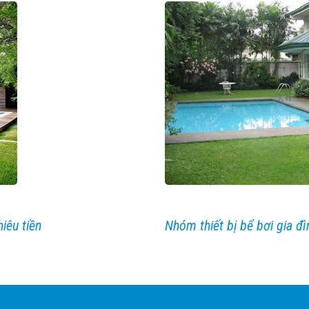
iêu tiền
Nhóm thiết bị bể bơi gia đì