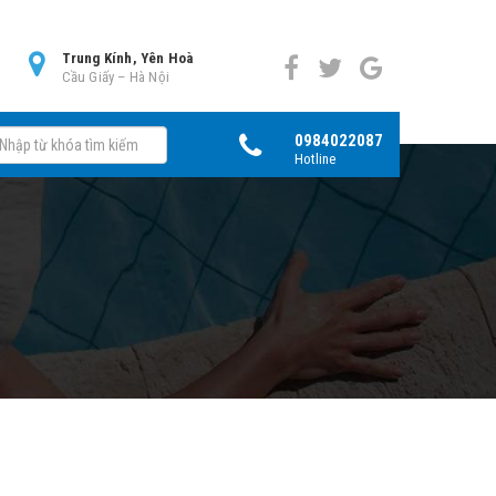
0
Trung Kính, Yên Hoà
Cầu Giấy – Hà Nội
0984022087
Hotline