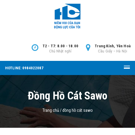
T2 - T7: 8.00 - 18.00
Trung Kính, Yên Hoà
Chủ Nhật nghỉ
Cầu Giấy – Hà Nội
HOTLINE: 0984022087
Đồng Hồ Cát Sawo
Trang chủ
/
đồng hồ cát sawo