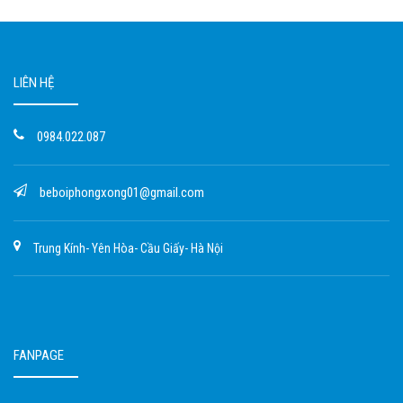
LIÊN HỆ
0984.022.087
beboiphongxong01@gmail.com
Trung Kính- Yên Hòa- Cầu Giấy- Hà Nội
FANPAGE