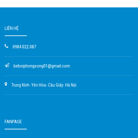
LIÊN HỆ
0984.022.087
beboiphongxong01@gmail.com
Trung Kính- Yên Hòa- Cầu Giấy- Hà Nội
FANPAGE