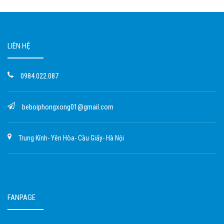
LIÊN HỆ
0984.022.087
beboiphongxong01@gmail.com
Trung Kính- Yên Hòa- Cầu Giấy- Hà Nội
FANPAGE