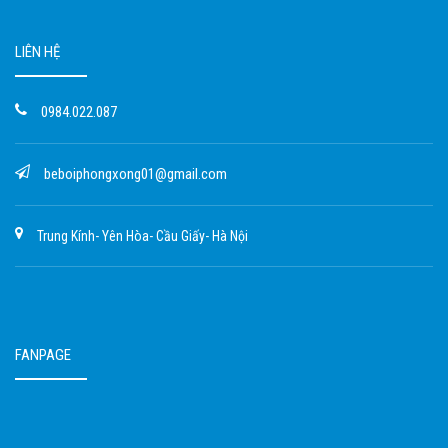
LIÊN HỆ
0984.022.087
beboiphongxong01@gmail.com
Trung Kính- Yên Hòa- Cầu Giấy- Hà Nội
FANPAGE