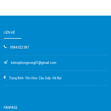
LIÊN HỆ
0984.022.087
beboiphongxong01@gmail.com
Trung Kính- Yên Hòa- Cầu Giấy- Hà Nội
FANPAGE