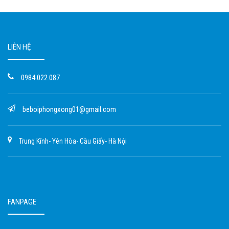
LIÊN HỆ
0984.022.087
beboiphongxong01@gmail.com
Trung Kính- Yên Hòa- Cầu Giấy- Hà Nội
FANPAGE