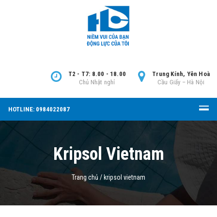
T2 - T7: 8.00 - 18.00
Trung Kính, Yên Hoà
Chủ Nhật nghỉ
Cầu Giấy – Hà Nội
HOTLINE: 0984022087
Kripsol Vietnam
Trang chủ
/
kripsol vietnam