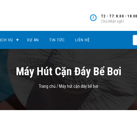
T2 - T7: 8.00 - 18.0
Chủ Nhật nghỉ
ỊCH VỤ
DỰ ÁN
TIN TỨC
LIÊN HỆ
Máy Hút Cặn Đáy Bể Bơi
Trang chủ
/
Máy hút cặn đáy bể bơi