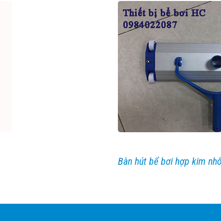
Bàn hút bể bơi hợp kim n