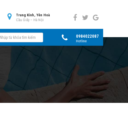
0
Trung Kính, Yên Hoà
Cầu Giấy – Hà Nội
0984022087
Hotline