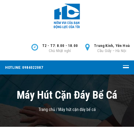
T2 - T7: 8.00 - 18.00
Trung Kính, Yên Hoà
Chủ Nhật nghỉ
Cầu Giấy – Hà Nội
HOTLINE: 0984022087
Máy Hút Cặn Đáy Bể Cá
Trang chủ
/
Máy hút cặn đáy bể cá