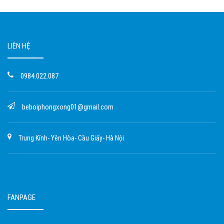
LIÊN HỆ
0984.022.087
beboiphongxong01@gmail.com
Trung Kính- Yên Hòa- Cầu Giấy- Hà Nội
FANPAGE