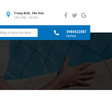
0
Trung Kính, Yên Hoà
Cầu Giấy – Hà Nội
0984022087
Hotline