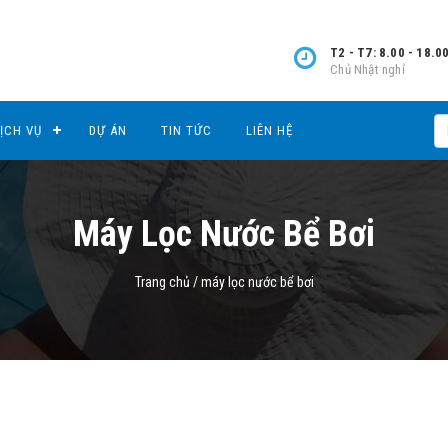
T2 - T7: 8.00 - 18.0
Chủ Nhật nghỉ
ỊCH VỤ
DỰ ÁN
TIN TỨC
LIÊN HỆ
Máy Lọc Nước Bể Bơi
Trang chủ
/
máy lọc nước bể bơi