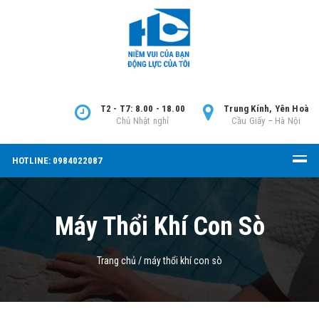
T2 - T7: 8.00 - 18.00
Trung Kính, Yên Hoà
Chủ Nhật nghỉ
Cầu Giấy – Hà Nội
HOTLINE: 0984022087
Máy Thổi Khí Con Sò
Trang chủ
/
máy thổi khí con sò