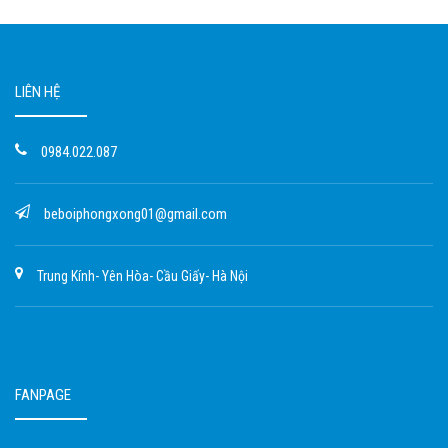
LIÊN HỆ
0984.022.087
beboiphongxong01@gmail.com
Trung Kính- Yên Hòa- Cầu Giấy- Hà Nội
FANPAGE