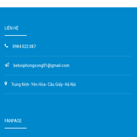
LIÊN HỆ
0984.022.087
beboiphongxong01@gmail.com
Trung Kính- Yên Hòa- Cầu Giấy- Hà Nội
FANPAGE