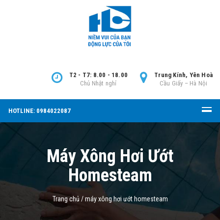
T2 - T7: 8.00 - 18.00
Trung Kính, Yên Hoà
Chủ Nhật nghỉ
Cầu Giấy – Hà Nội
HOTLINE: 0984022087
Máy Xông Hơi Ướt
Homesteam
Trang chủ
/
máy xông hơi ướt homesteam