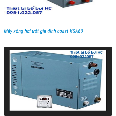
Máy xông hơi ướt gia đình coast KSA60