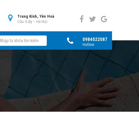
0
Trung Kính, Yên Hoà
Cầu Giấy – Hà Nội
0984022087
Hotline