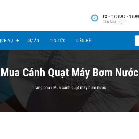
T2 - T7: 8.00 - 18.0
Chủ Nhật nghỉ
ỊCH VỤ
DỰ ÁN
TIN TỨC
LIÊN HỆ
Mua Cánh Quạt Máy Bơm Nước
Trang chủ
/
Mua cánh quạt máy bơm nước