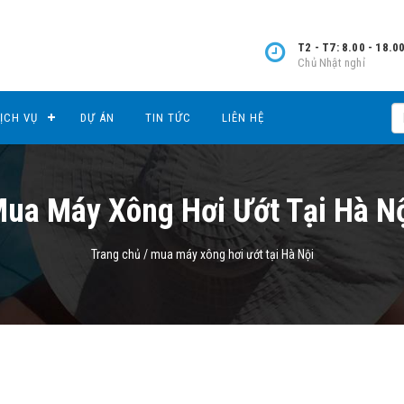
T2 - T7: 8.00 - 18.0
Chủ Nhật nghỉ
ỊCH VỤ
DỰ ÁN
TIN TỨC
LIÊN HỆ
ua Máy Xông Hơi Ướt Tại Hà N
Trang chủ
/
mua máy xông hơi ướt tại Hà Nội