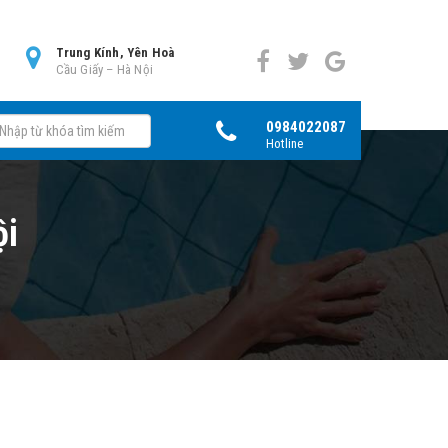
0
Trung Kính, Yên Hoà
Cầu Giấy – Hà Nội
0984022087
Hotline
ội