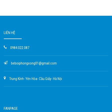
LIÊN HỆ
0984.022.087
beboiphongxong01@gmail.com
Trung Kính- Yên Hòa- Cầu Giấy- Hà Nội
FANPAGE