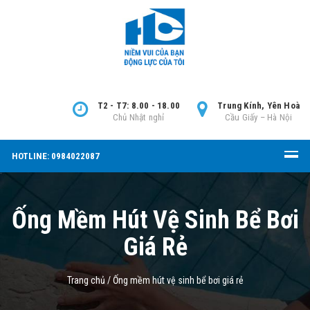
T2 - T7: 8.00 - 18.00
Trung Kính, Yên Hoà
Chủ Nhật nghỉ
Cầu Giấy – Hà Nội
HOTLINE: 0984022087
Ống Mềm Hút Vệ Sinh Bể Bơi
Giá Rẻ
Trang chủ
/
Ống mềm hút vệ sinh bể bơi giá rẻ