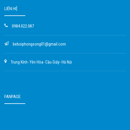
LIÊN HỆ
0984.022.087
beboiphongxong01@gmail.com
Trung Kính- Yên Hòa- Cầu Giấy- Hà Nội
FANPAGE