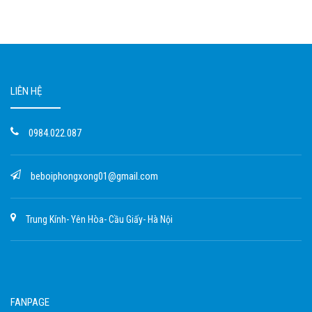
LIÊN HỆ
0984.022.087
beboiphongxong01@gmail.com
Trung Kính- Yên Hòa- Cầu Giấy- Hà Nội
FANPAGE