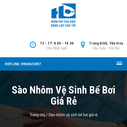
T2 - T7: 8.00 - 18.00
Trung Kính, Yên Hoà
Chủ Nhật nghỉ
Cầu Giấy – Hà Nội
HOTLINE: 0984022087
Sào Nhôm Vệ Sinh Bể Bơi
Giá Rẻ
Trang chủ
/
Sào nhôm vệ sinh bể bơi giá rẻ