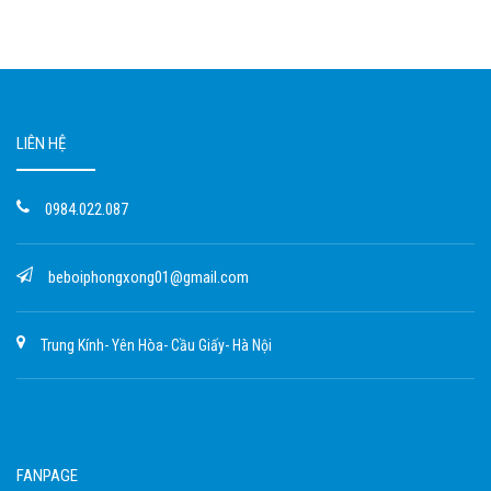
LIÊN HỆ
0984.022.087
beboiphongxong01@gmail.com
Trung Kính- Yên Hòa- Cầu Giấy- Hà Nội
FANPAGE