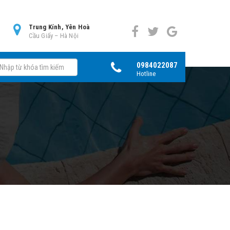
0
Trung Kính, Yên Hoà
Cầu Giấy – Hà Nội
0984022087
Hotline