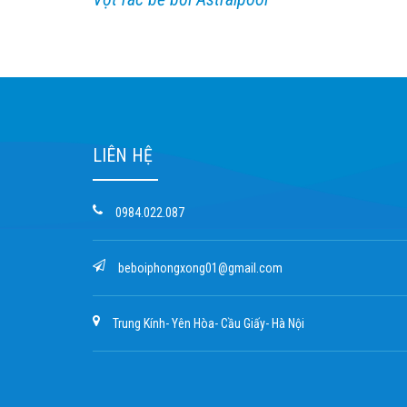
LIÊN HỆ
0984.022.087
beboiphongxong01@gmail.com
Trung Kính- Yên Hòa- Cầu Giấy- Hà Nội