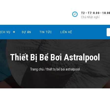
T2 - T7: 8.00 - 18.0
Chủ Nhật nghỉ
ỊCH VỤ
DỰ ÁN
TIN TỨC
LIÊN HỆ
Thiết Bị Bể Bơi Astralpool
Trang chủ
/
thiết bị bể bơi astralpool