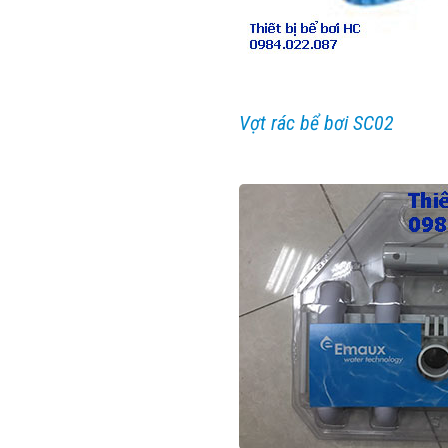
Vợt rác bể bơi SC02