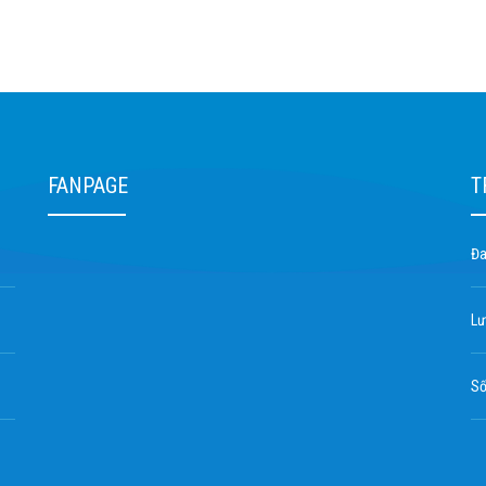
FANPAGE
T
Đa
Lư
Số