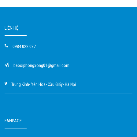
LIÊN HỆ
0984.022.087
beboiphongxong01@gmail.com
Trung Kính- Yên Hòa- Cầu Giấy- Hà Nội
FANPAGE