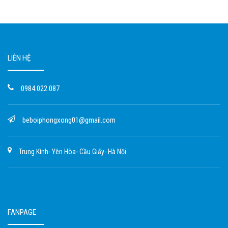
LIÊN HỆ
0984.022.087
beboiphongxong01@gmail.com
Trung Kính- Yên Hòa- Cầu Giấy- Hà Nội
FANPAGE